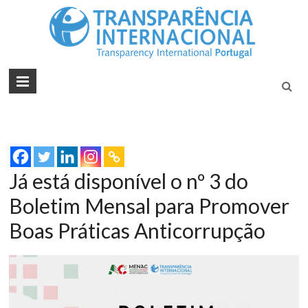
Tran
Juntos na
Luta
Inte
Contra a
Port
Corrupçã
Já está disponível o nº 3 do
Boletim Mensal para Promover
Boas Práticas Anticorrupção