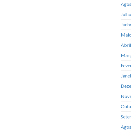
Agos
Julh
Junh
Maio
Abri
Març
Feve
Jane
Deze
Nov
Outu
Sete
Agos