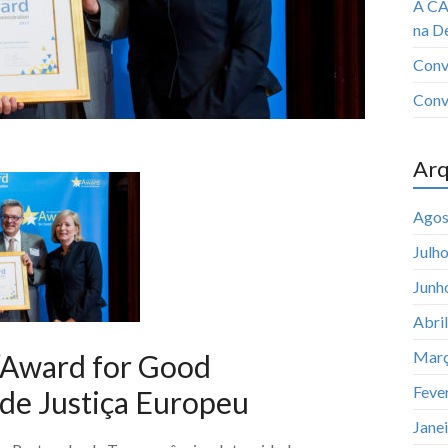
A CA
na D
Conv
Conv
Arq
Agos
Julh
Junh
Abri
Març
 “Award for Good
Feve
 de Justiça Europeu
Jane