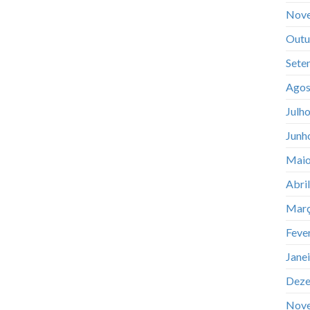
Nov
Outu
Sete
Agos
Julh
Junh
Maio
Abri
Març
Feve
Jane
Deze
Nov