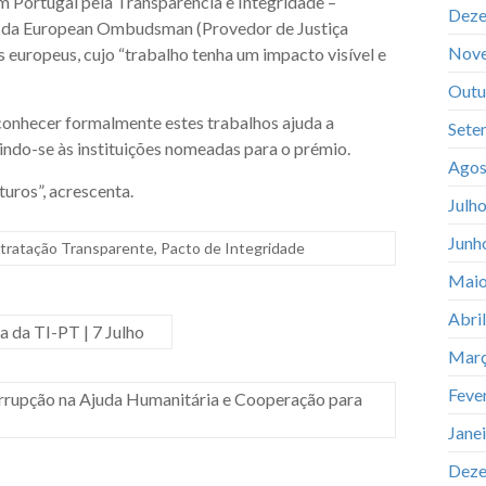
 Portugal pela Transparência e Integridade –
Deze
” da European Ombudsman (Provedor de Justiça
Nov
s europeus, cujo “trabalho tenha um impacto visível e
Outu
econhecer formalmente estes trabalhos ajuda a
Sete
erindo-se às instituições nomeadas para o prémio.
Agos
uros”, acrescenta.
Julh
Junh
tratação Transparente
,
Pacto de Integridade
Maio
Abri
a da TI-PT | 7 Julho
Març
Feve
orrupção na Ajuda Humanitária e Cooperação para
Jane
Deze