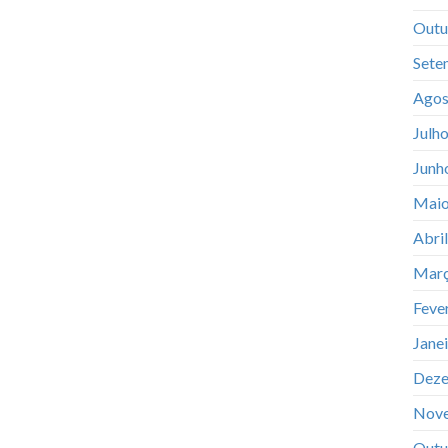
Outu
Sete
Agos
Julh
Junh
Maio
Abri
Març
Feve
Jane
Deze
Nov
Outu