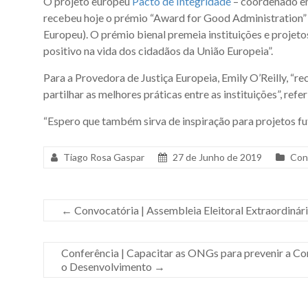
O projeto europeu
Pacto de Integridade
– coordenado em
recebeu hoje o prémio “Award for Good Administration
Europeu). O prémio bienal premeia instituições e projeto
positivo na vida dos cidadãos da União Europeia”.
Para a Provedora de Justiça Europeia, Emily O’Reilly, “r
partilhar as melhores práticas entre as instituições”, ref
“Espero que também sirva de inspiração para projetos fut
Tiago Rosa Gaspar
27 de Junho de 2019
Con
←
Convocatória | Assembleia Eleitoral Extraordinári
Conferência | Capacitar as ONGs para prevenir a C
o Desenvolvimento
→