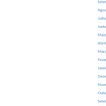
Sete
Agos
Julh
Junh
Maio
Abri
Març
Feve
Jane
Deze
Nov
Outu
Sete