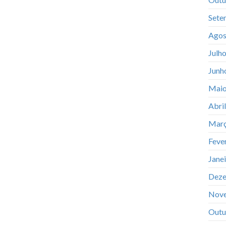
Sete
Agos
Julh
Junh
Maio
Abri
Març
Feve
Jane
Deze
Nov
Outu