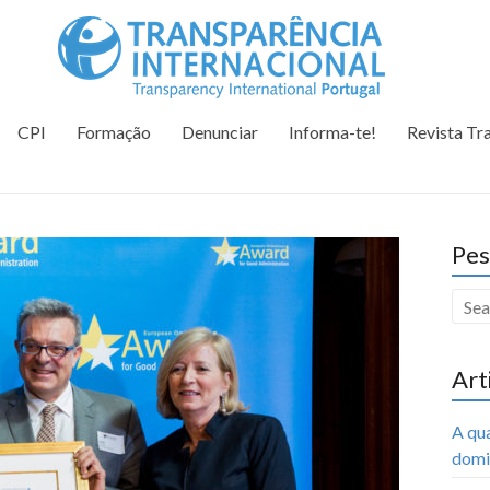
Tr
Juntos na 
CPI
Formação
Denunciar
Informa-te!
Revista Tr
Pes
Art
A qu
domi