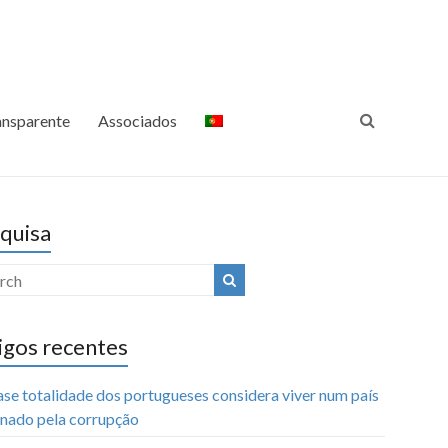
ansparência Internacional
Luta Contra a Corrupção
Portugal
ansparente
Associados
quisa
igos recentes
ase totalidade dos portugueses considera viver num país
nado pela corrupção