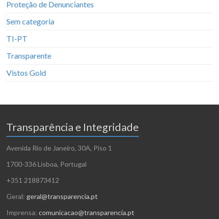
Proteção de Denunciantes
Sem categoria
TI-PT
Transparente
Vistos Gold
Transparência e Integridade
Avenida Rio de Janeiro, 30A, Piso 1
1700-336 Lisboa, Portugal
+351 218873412
Geral:
geral@transparencia.pt
Imprensa:
comunicacao@transparencia.pt