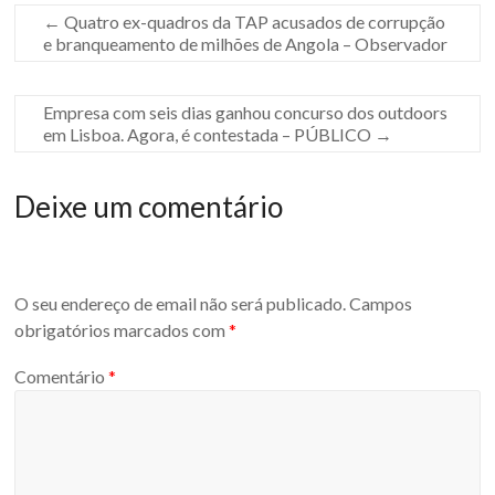
e
←
Quatro ex-quadros da TAP acusados de corrupção
d
e branqueamento de milhões de Angola – Observador
o
n
:
Empresa com seis dias ganhou concurso dos outdoors
ajustes
em Lisboa. Agora, é contestada – PÚBLICO
→
directos
Deixe um comentário
contratacao
transparente
O seu endereço de email não será publicado.
Campos
obrigatórios marcados com
*
Comentário
*