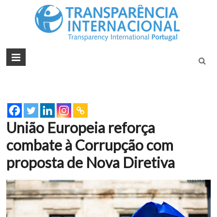
Tran
Juntos na
Luta
Inte
Contra a
Port
Corrupçã
União Europeia reforça
combate à Corrupção com
proposta de Nova Diretiva