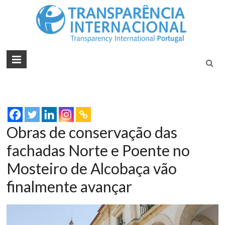
Tran
Juntos na
Luta
Inte
Contra a
Port
Corrupçã
Obras de conservação das
fachadas Norte e Poente no
Mosteiro de Alcobaça vão
finalmente avançar