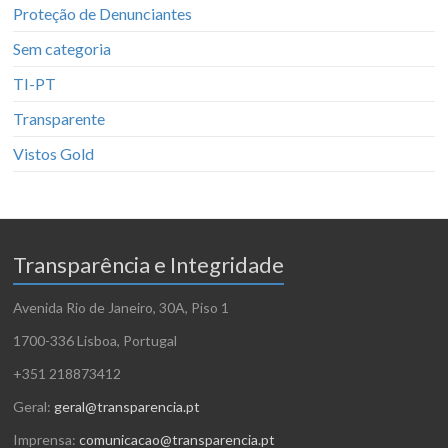
Proteção de Denunciantes
Sem categoria
TI-PT
Transparente
Vistos Gold
Transparência e Integridade
Avenida Rio de Janeiro, 30A, Piso 1
1700-336 Lisboa, Portugal
+351 218873412
Geral:
geral@transparencia.pt
Imprensa:
comunicacao@transparencia.pt