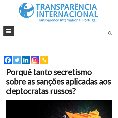
Tran
Juntos na
Luta
Inte
Contra a
Port
Corrupçã
Porquê tanto secretismo
sobre as sanções aplicadas aos
cleptocratas russos?