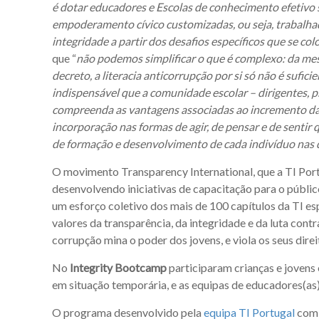
é dotar educadores e Escolas de conhecimento efetivo 
empoderamento cívico customizadas, ou seja, trabalhadas
integridade a partir dos desafios específicos que se c
que “
não podemos simplificar o que é complexo: da me
decreto, a literacia anticorrupção por si só não é sufic
indispensável que a comunidade escolar – dirigentes, p
compreenda as vantagens associadas ao incremento da 
incorporação nas formas de agir, de pensar e de sentir
de formação e desenvolvimento de cada indivíduo nas di
O movimento Transparency International, que a TI Port
desenvolvendo iniciativas de capacitação para o públic
um esforço coletivo dos mais de 100 capítulos da TI e
valores da transparência, da integridade e da luta cont
corrupção mina o poder dos jovens, e viola os seus direi
No
Integrity Bootcamp
participaram crianças e jovens 
em situação temporária, e as equipas de educadores(as)
O programa desenvolvido pela
equipa TI Portugal
comb