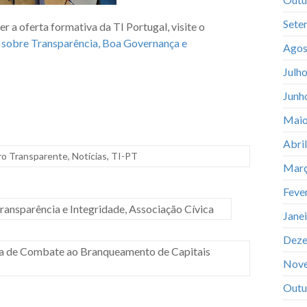
Sete
r a oferta formativa da TI Portugal, visite o
 sobre Transparência, Boa Governança e
Agos
Julh
Junh
Maio
Abri
ro Transparente
,
Notícias
,
TI-PT
Març
Feve
ansparência e Integridade, Associação Cívica
Jane
Deze
tiva de Combate ao Branqueamento de Capitais
Nov
Outu