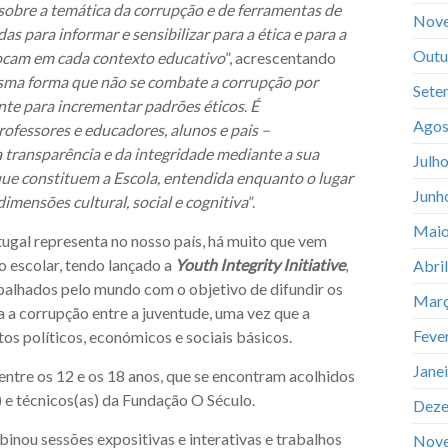
sobre a temática da corrupção e de ferramentas de
Nov
 para informar e sensibilizar para a ética e para a
Outu
olocam em cada contexto educativo
”, acrescentando
sma forma que não se combate a corrupção por
Sete
iente para incrementar padrões éticos
.
É
Agos
rofessores e educadores, alunos e pais –
transparência e da integridade mediante a sua
Julh
 que constituem a Escola, entendida enquanto o lugar
Junh
mensões cultural, social e cognitiva
”.
Maio
ugal representa no nosso país, há muito que vem
o escolar, tendo lançado a
Youth Integrity Initiative
,
Abri
spalhados pelo mundo com o objetivo de difundir os
Març
ra a corrupção entre a juventude, uma vez que a
Feve
tos políticos, económicos e sociais básicos.
Jane
entre os 12 e os 18 anos, que se encontram acolhidos
 e técnicos(as) da Fundação O Século.
Deze
inou sessões expositivas e interativas e trabalhos
Nov