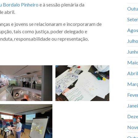
 Bordalo Pinheiro
e à sessão plenária da
Outu
e abril.
Sete
anças e jovens se relacionaram e incorporaram de
Agos
upção, tais como justiça, poder delegado e
onduta, responsabilidade ou representação.
Julh
Junh
Maio
Abri
Març
Feve
Jane
Deze
Nov
Outu