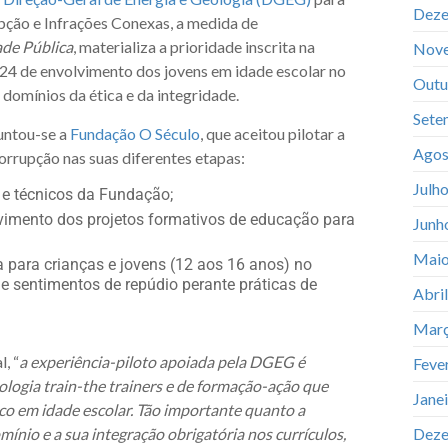
Deze
ção e Infrações Conexas, a medida de
ade Pública
, materializa a prioridade inscrita na
Nov
4 de envolvimento dos jovens em idade escolar no
Outu
omínios da ética e da integridade.
Sete
juntou-se a
Fundação O Século
, que aceitou pilotar a
Agos
rrupção nas suas diferentes etapas:
Julh
s e técnicos da Fundação;
vimento dos projetos formativos de educação para
Junh
Maio
a para crianças e jovens (12 aos 16 anos) no
ie sentimentos de repúdio perante práticas de
Abri
Març
, “
a experiência-piloto apoiada pela DGEG é
Feve
logia train-the trainers e de formação-ação que
Jane
co em idade escolar. Tão importante quanto a
nio e a sua integração obrigatória nos currículos,
Deze