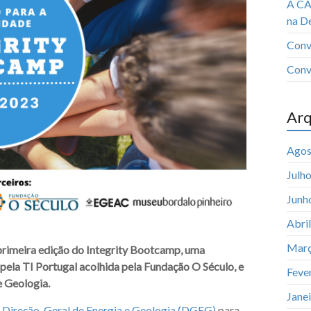
A CA
na D
Conv
Conv
Arq
Agos
Julh
Junh
Abri
Març
a primeira edição do Integrity Bootcamp, uma
 pela TI Portugal acolhida pela Fundação O Século, e
Feve
e Geologia.
Jane
 Direção-Geral de Energia e Geologia (DGEG)
para