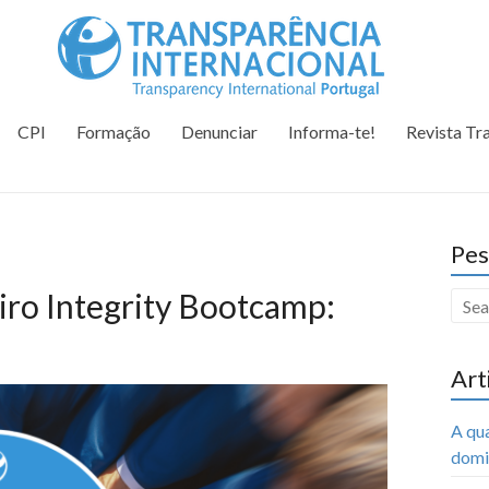
Tr
Juntos na 
CPI
Formação
Denunciar
Informa-te!
Revista Tr
Pes
iro Integrity Bootcamp:
Art
A qu
domi