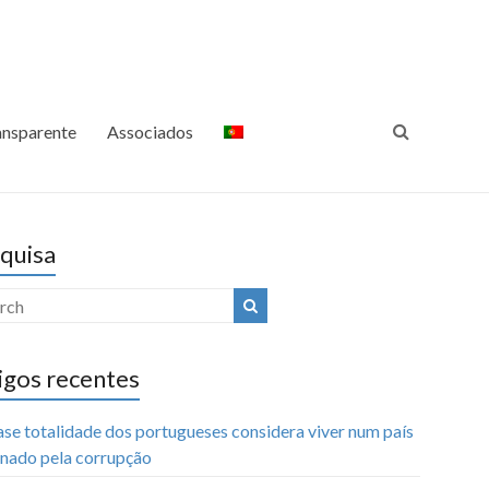
ansparência Internacional
Luta Contra a Corrupção
Portugal
ansparente
Associados
quisa
igos recentes
ase totalidade dos portugueses considera viver num país
nado pela corrupção