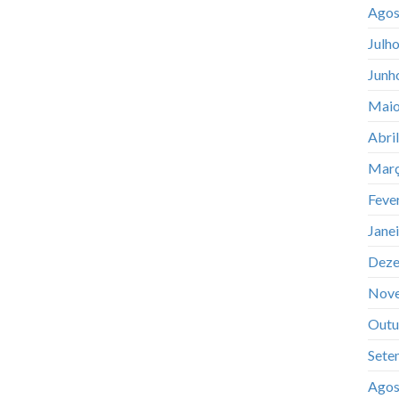
Agos
Julh
Junh
Maio
Abri
Març
Feve
Jane
Deze
Nov
Outu
Sete
Agos