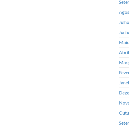
Sete
Agos
Julh
Junh
Maio
Abri
Març
Feve
Jane
Deze
Nov
Outu
Sete