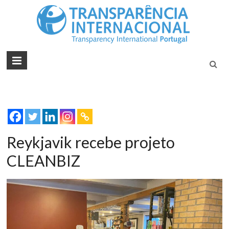
Tran
Juntos na
Luta
Inte
Contra a
Port
Corrupçã
Reykjavik recebe projeto
CLEANBIZ