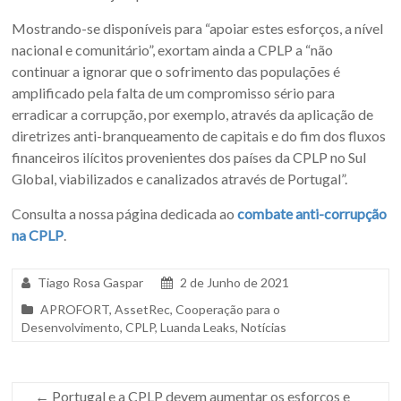
Mostrando-se disponíveis para “apoiar estes esforços, a nível
nacional e comunitário”, exortam ainda a CPLP a “não
continuar a ignorar que o sofrimento das populações é
amplificado pela falta de um compromisso sério para
erradicar a corrupção, por exemplo, através da aplicação de
diretrizes anti-branqueamento de capitais e do fim dos fluxos
financeiros ilícitos provenientes dos países da CPLP no Sul
Global, viabilizados e canalizados através de Portugal”.
Consulta a nossa página dedicada ao
combate anti-corrupção
na CPLP
.
Tiago Rosa Gaspar
2 de Junho de 2021
APROFORT
,
AssetRec
,
Cooperação para o
Desenvolvimento
,
CPLP
,
Luanda Leaks
,
Notícias
←
Portugal e a CPLP devem aumentar os esforços e