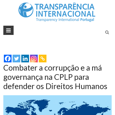
Tran
Juntos na
Luta
Inte
Contra a
Port
Corrupçã
Combater a corrupção e a má
governança na CPLP para
defender os Direitos Humanos